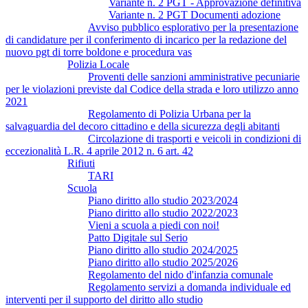
Variante n. 2 PGT - Approvazione definitiva
Variante n. 2 PGT Documenti adozione
Avviso pubblico esplorativo per la presentazione
di candidature per il conferimento di incarico per la redazione del
nuovo pgt di torre boldone e procedura vas
Polizia Locale
Proventi delle sanzioni amministrative pecuniarie
per le violazioni previste dal Codice della strada e loro utilizzo anno
2021
Regolamento di Polizia Urbana per la
salvaguardia del decoro cittadino e della sicurezza degli abitanti
Circolazione di trasporti e veicoli in condizioni di
eccezionalità L.R. 4 aprile 2012 n. 6 art. 42
Rifiuti
TARI
Scuola
Piano diritto allo studio 2023/2024
Piano diritto allo studio 2022/2023
Vieni a scuola a piedi con noi!
Patto Digitale sul Serio
Piano diritto allo studio 2024/2025
Piano diritto allo studio 2025/2026
Regolamento del nido d'infanzia comunale
Regolamento servizi a domanda individuale ed
interventi per il supporto del diritto allo studio