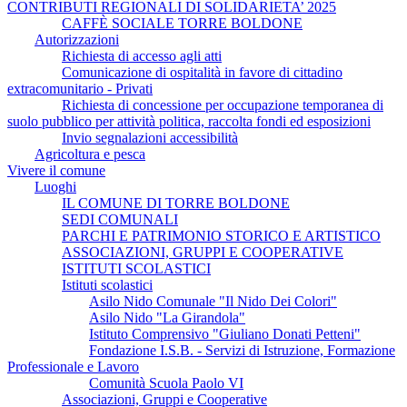
CONTRIBUTI REGIONALI DI SOLIDARIETA’ 2025
CAFFÈ SOCIALE TORRE BOLDONE
Autorizzazioni
Richiesta di accesso agli atti
Comunicazione di ospitalità in favore di cittadino
extracomunitario - Privati
Richiesta di concessione per occupazione temporanea di
suolo pubblico per attività politica, raccolta fondi ed esposizioni
Invio segnalazioni accessibilità
Agricoltura e pesca
Vivere il comune
Luoghi
IL COMUNE DI TORRE BOLDONE
SEDI COMUNALI
PARCHI E PATRIMONIO STORICO E ARTISTICO
ASSOCIAZIONI, GRUPPI E COOPERATIVE
ISTITUTI SCOLASTICI
Istituti scolastici
Asilo Nido Comunale "Il Nido Dei Colori"
Asilo Nido "La Girandola"
Istituto Comprensivo "Giuliano Donati Petteni"
Fondazione I.S.B. - Servizi di Istruzione, Formazione
Professionale e Lavoro
Comunità Scuola Paolo VI
Associazioni, Gruppi e Cooperative