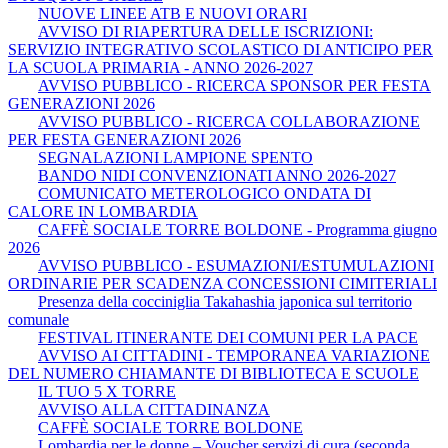
NUOVE LINEE ATB E NUOVI ORARI
AVVISO DI RIAPERTURA DELLE ISCRIZIONI:
SERVIZIO INTEGRATIVO SCOLASTICO DI ANTICIPO PER
LA SCUOLA PRIMARIA - ANNO 2026-2027
AVVISO PUBBLICO - RICERCA SPONSOR PER FESTA
GENERAZIONI 2026
AVVISO PUBBLICO - RICERCA COLLABORAZIONE
PER FESTA GENERAZIONI 2026
SEGNALAZIONI LAMPIONE SPENTO
BANDO NIDI CONVENZIONATI ANNO 2026-2027
COMUNICATO METEROLOGICO ONDATA DI
CALORE IN LOMBARDIA
CAFFÈ SOCIALE TORRE BOLDONE - Programma giugno
2026
AVVISO PUBBLICO - ESUMAZIONI/ESTUMULAZIONI
ORDINARIE PER SCADENZA CONCESSIONI CIMITERIALI
Presenza della cocciniglia Takahashia japonica sul territorio
comunale
FESTIVAL ITINERANTE DEI COMUNI PER LA PACE
AVVISO AI CITTADINI - TEMPORANEA VARIAZIONE
DEL NUMERO CHIAMANTE DI BIBLIOTECA E SCUOLE
IL TUO 5 X TORRE
AVVISO ALLA CITTADINANZA
CAFFÈ SOCIALE TORRE BOLDONE
Lombardia per le donne – Voucher servizi di cura (seconda