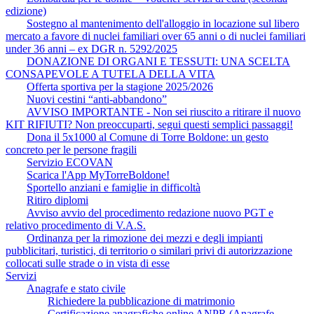
edizione)
Sostegno al mantenimento dell'alloggio in locazione sul libero
mercato a favore di nuclei familiari over 65 anni o di nuclei familiari
under 36 anni – ex DGR n. 5292/2025
DONAZIONE DI ORGANI E TESSUTI: UNA SCELTA
CONSAPEVOLE A TUTELA DELLA VITA
Offerta sportiva per la stagione 2025/2026
Nuovi cestini “anti-abbandono”
AVVISO IMPORTANTE - Non sei riuscito a ritirare il nuovo
KIT RIFIUTI? Non preoccuparti, segui questi semplici passaggi!
Dona il 5x1000 al Comune di Torre Boldone: un gesto
concreto per le persone fragili
Servizio ECOVAN
Scarica l'App MyTorreBoldone!
Sportello anziani e famiglie in difficoltà
Ritiro diplomi
Avviso avvio del procedimento redazione nuovo PGT e
relativo procedimento di V.A.S.
Ordinanza per la rimozione dei mezzi e degli impianti
pubblicitari, turistici, di territorio o similari privi di autorizzazione
collocati sulle strade o in vista di esse
Servizi
Anagrafe e stato civile
Richiedere la pubblicazione di matrimonio
Certificazione anagrafiche online ANPR (Anagrafe