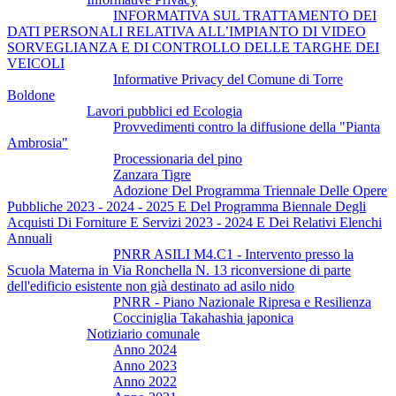
INFORMATIVA SUL TRATTAMENTO DEI
DATI PERSONALI RELATIVA ALL’IMPIANTO DI VIDEO
SORVEGLIANZA E DI CONTROLLO DELLE TARGHE DEI
VEICOLI
Informative Privacy del Comune di Torre
Boldone
Lavori pubblici ed Ecologia
Provvedimenti contro la diffusione della "Pianta
Ambrosia"
Processionaria del pino
Zanzara Tigre
Adozione Del Programma Triennale Delle Opere
Pubbliche 2023 - 2024 - 2025 E Del Programma Biennale Degli
Acquisti Di Forniture E Servizi 2023 - 2024 E Dei Relativi Elenchi
Annuali
PNRR ASILI M4.C1 - Intervento presso la
Scuola Materna in Via Ronchella N. 13 riconversione di parte
dell'edificio esistente non già destinato ad asilo nido
PNRR - Piano Nazionale Ripresa e Resilienza
Cocciniglia Takahashia japonica
Notiziario comunale
Anno 2024
Anno 2023
Anno 2022