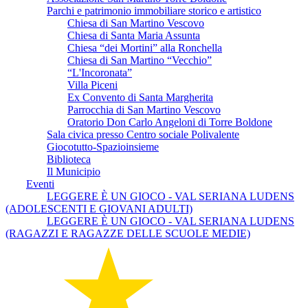
Parchi e patrimonio immobiliare storico e artistico
Chiesa di San Martino Vescovo
Chiesa di Santa Maria Assunta
Chiesa “dei Mortini” alla Ronchella
Chiesa di San Martino “Vecchio”
“L'Incoronata”
Villa Piceni
Ex Convento di Santa Margherita
Parrocchia di San Martino Vescovo
Oratorio Don Carlo Angeloni di Torre Boldone
Sala civica presso Centro sociale Polivalente
Giocotutto-Spazioinsieme
Biblioteca
Il Municipio
Eventi
LEGGERE È UN GIOCO - VAL SERIANA LUDENS
(ADOLESCENTI E GIOVANI ADULTI)
LEGGERE È UN GIOCO - VAL SERIANA LUDENS
(RAGAZZI E RAGAZZE DELLE SCUOLE MEDIE)