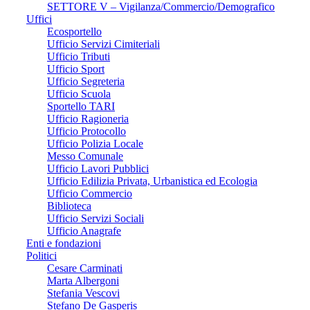
SETTORE V – Vigilanza/Commercio/Demografico
Uffici
Ecosportello
Ufficio Servizi Cimiteriali
Ufficio Tributi
Ufficio Sport
Ufficio Segreteria
Ufficio Scuola
Sportello TARI
Ufficio Ragioneria
Ufficio Protocollo
Ufficio Polizia Locale
Messo Comunale
Ufficio Lavori Pubblici
Ufficio Edilizia Privata, Urbanistica ed Ecologia
Ufficio Commercio
Biblioteca
Ufficio Servizi Sociali
Ufficio Anagrafe
Enti e fondazioni
Politici
Cesare Carminati
Marta Albergoni
Stefania Vescovi
Stefano De Gasperis