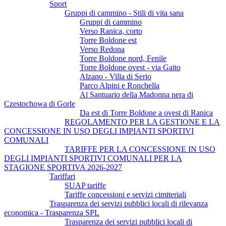
Sport
Gruppi di cammino - Stili di vita sana
Gruppi di cammino
Verso Ranica, corto
Torre Boldone est
Verso Redona
Torre Boldone nord, Fenile
Torre Boldone ovest - via Gaito
Alzano - Villa di Serio
Parco Alpini e Ronchella
Al Santuario della Madonna nera di
Czestochowa di Gorle
Da est di Torre Boldone a ovest di Ranica
REGOLAMENTO PER LA GESTIONE E LA
CONCESSIONE IN USO DEGLI IMPIANTI SPORTIVI
COMUNALI
TARIFFE PER LA CONCESSIONE IN USO
DEGLI IMPIANTI SPORTIVI COMUNALI PER LA
STAGIONE SPORTIVA 2026-2027
Tariffari
SUAP tariffe
Tariffe concessioni e servizi cimiteriali
Trasparenza dei servizi pubblici locali di rilevanza
economica - Trasparenza SPL
Trasparenza dei servizi pubblici locali di