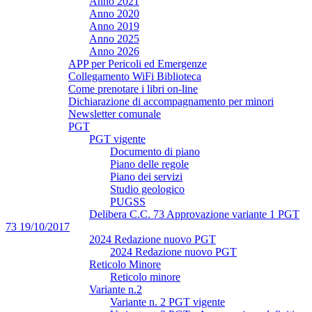
Anno 2021
Anno 2020
Anno 2019
Anno 2025
Anno 2026
APP per Pericoli ed Emergenze
Collegamento WiFi Biblioteca
Come prenotare i libri on-line
Dichiarazione di accompagnamento per minori
Newsletter comunale
PGT
PGT vigente
Documento di piano
Piano delle regole
Piano dei servizi
Studio geologico
PUGSS
Delibera C.C. 73 Approvazione variante 1 PGT
73 19/10/2017
2024 Redazione nuovo PGT
2024 Redazione nuovo PGT
Reticolo Minore
Reticolo minore
Variante n.2
Variante n. 2 PGT vigente