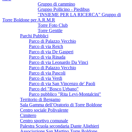
Gruppo di cammino
Gruppo Pollicino - Piedibus
"INSIEME PER LA RICERCA" Gruppo di
Torre Boldone per A.R.M.R
Torre Foto Club
Torre Gentile
Parchi Pubblici
Parco di Palazzo Vecchio
Parco di via Reich
Parco di via De Gasperi
Parco di via Rinada
Parco di via Leonardo Da Vinci
Parco di Palazzo Vecchio
Parco di via Pascoli
Parco di via Verdi
Parco di via San Vincenzo de' Paoli
Parco del "Bosco Urbano"
Parco pubblico "Rita Levi-Montalcini"
Territorio di Bergamo
Sala Gamma dell’Oratorio di Torre Boldone
Centro sociale Polivalente
Cimitero
Centro sportivo comunale
Palestra Scuola secondaria Dante Alighieri
Associazione San Martino Torre Boldone