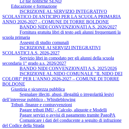
Le tue notifiche SEND
Educazione e formazione
ISCRIZIONE AL SERVIZIO INTEGRATIVO
SCOLASTICO DI ANTICIPO PER LA SCUOLA PRIMARIA
ANNO 2026-2027 – COMUNE DI TORRE BOLDONE
BANDO NIDI CONVENZIONATI A.S. 2026/2027
Fornitura gratuita libri di testo agli alunni frequentanti la
scuola primaria
Assegni di studio comunali
ISCRIZIONE AI SERVIZI INTEGRATIVI
SCOLASTICI A.S. 2026-2027
Servizio libri in comodato per gli alunni della scuola
secondaria 1° grado a.s. 2026/2027
BANDO NIDI CONVENZIONATI A.S. 2025/2026
ISCRIZIONE AL NIDO COMUNALE "IL NIDO DEI
COLORI" PER L'ANNO 2026-2027 – COMUNE DI TORRE
BOLDONE
Giustizia e sicurezza pubblica
Segnalare illeciti, abusi, illegalità o irregolarità lesivi
dell’interesse pubblico - Whistleblowing
Tributi, finanze e contravvenzioni
Pagare tributi IMU - Calcolo, aliquote e Modelli
Pagare servizi o avvisi di pagamento tramite PagoPA
Comunicare i dati del conducente a seguito di infrazione
del Codice della Strada