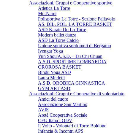
Associazioni, Gruppi e Cooperative sportive
Atletica La Torre
Mu-Nami
Polisportiva La Torre - Sezione Pallavolo
AS. DIL. POL. LA TORRE BASKET
ASD Karate Do La Torre
Modern ballet danza
ASD La Torre Calcio
Unione sportiva sordomuti di Bergamo
Iyengar Yoga
Yun Shou A.S.D. - Tai Chi Chuan
A.S.D. SPORTIME LOMBARDIA
OROROSA BASKET
Bindu Yoga ASD
Laura Merletti
A.S.D. OROBICA GINNASTICA
GYM ART ASD
Associazioni, Gruppi e Cooperative di volontariato
Amici del cuore
Associazione San Martino
AVIS
Areté Cooperativa Sociale
CFU Italia - ODV
Il Volto - Volontari di Torre Boldone
Infanzia & Incontri APS