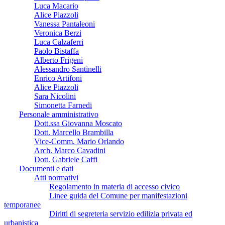
Luca Macario
Alice Piazzoli
Vanessa Pantaleoni
Veronica Berzi
Luca Calzaferri
Paolo Bistaffa
Alberto Frigeni
Alessandro Santinelli
Enrico Artifoni
Alice Piazzoli
Sara Nicolini
Simonetta Farnedi
Personale amministrativo
Dott.ssa Giovanna Moscato
Dott. Marcello Brambilla
Vice-Comm. Mario Orlando
Arch. Marco Cavadini
Dott. Gabriele Caffi
Documenti e dati
Atti normativi
Regolamento in materia di accesso civico
Linee guida del Comune per manifestazioni
temporanee
Diritti di segreteria servizio edilizia privata ed
urbanistica