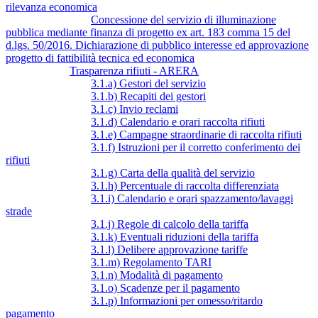
rilevanza economica
Concessione del servizio di illuminazione
pubblica mediante finanza di progetto ex art. 183 comma 15 del
d.lgs. 50/2016. Dichiarazione di pubblico interesse ed approvazione
progetto di fattibilità tecnica ed economica
Trasparenza rifiuti - ARERA
3.1.a) Gestori del servizio
3.1.b) Recapiti dei gestori
3.1.c) Invio reclami
3.1.d) Calendario e orari raccolta rifiuti
3.1.e) Campagne straordinarie di raccolta rifiuti
3.1.f) Istruzioni per il corretto conferimento dei
rifiuti
3.1.g) Carta della qualità del servizio
3.1.h) Percentuale di raccolta differenziata
3.1.i) Calendario e orari spazzamento/lavaggi
strade
3.1.j) Regole di calcolo della tariffa
3.1.k) Eventuali riduzioni della tariffa
3.1.l) Delibere approvazione tariffe
3.1.m) Regolamento TARI
3.1.n) Modalità di pagamento
3.1.o) Scadenze per il pagamento
3.1.p) Informazioni per omesso/ritardo
pagamento