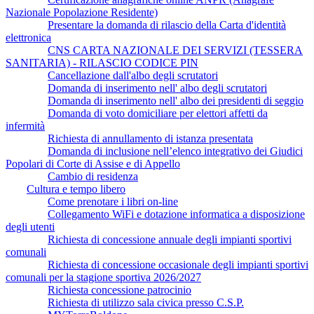
Nazionale Popolazione Residente)
Presentare la domanda di rilascio della Carta d'identità
elettronica
CNS CARTA NAZIONALE DEI SERVIZI (TESSERA
SANITARIA) - RILASCIO CODICE PIN
Cancellazione dall'albo degli scrutatori
Domanda di inserimento nell' albo degli scrutatori
Domanda di inserimento nell' albo dei presidenti di seggio
Domanda di voto domiciliare per elettori affetti da
infermità
Richiesta di annullamento di istanza presentata
Domanda di inclusione nell’elenco integrativo dei Giudici
Popolari di Corte di Assise e di Appello
Cambio di residenza
Cultura e tempo libero
Come prenotare i libri on-line
Collegamento WiFi e dotazione informatica a disposizione
degli utenti
Richiesta di concessione annuale degli impianti sportivi
comunali
Richiesta di concessione occasionale degli impianti sportivi
comunali per la stagione sportiva 2026/2027
Richiesta concessione patrocinio
Richiesta di utilizzo sala civica presso C.S.P.