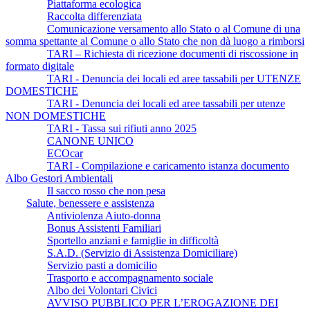
Piattaforma ecologica
Raccolta differenziata
Comunicazione versamento allo Stato o al Comune di una
somma spettante al Comune o allo Stato che non dà luogo a rimborsi
TARI – Richiesta di ricezione documenti di riscossione in
formato digitale
TARI - Denuncia dei locali ed aree tassabili per UTENZE
DOMESTICHE
TARI - Denuncia dei locali ed aree tassabili per utenze
NON DOMESTICHE
TARI - Tassa sui rifiuti anno 2025
CANONE UNICO
ECOcar
TARI - Compilazione e caricamento istanza documento
Albo Gestori Ambientali
Il sacco rosso che non pesa
Salute, benessere e assistenza
Antiviolenza Aiuto-donna
Bonus Assistenti Familiari
Sportello anziani e famiglie in difficoltà
S.A.D. (Servizio di Assistenza Domiciliare)
Servizio pasti a domicilio
Trasporto e accompagnamento sociale
Albo dei Volontari Civici
AVVISO PUBBLICO PER L’EROGAZIONE DEI