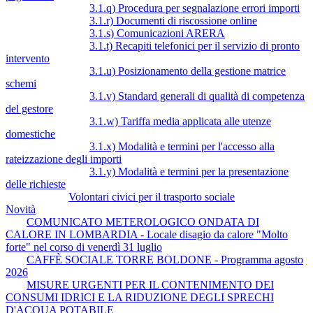
3.1.q) Procedura per segnalazione errori importi
3.1.r) Documenti di riscossione online
3.1.s) Comunicazioni ARERA
3.1.t) Recapiti telefonici per il servizio di pronto
intervento
3.1.u) Posizionamento della gestione matrice
schemi
3.1.v) Standard generali di qualità di competenza
del gestore
3.1.w) Tariffa media applicata alle utenze
domestiche
3.1.x) Modalità e termini per l'accesso alla
rateizzazione degli importi
3.1.y) Modalità e termini per la presentazione
delle richieste
Volontari civici per il trasporto sociale
Novità
COMUNICATO METEROLOGICO ONDATA DI
CALORE IN LOMBARDIA - Locale disagio da calore "Molto
forte" nel corso di venerdì 31 luglio
CAFFÈ SOCIALE TORRE BOLDONE - Programma agosto
2026
MISURE URGENTI PER IL CONTENIMENTO DEI
CONSUMI IDRICI E LA RIDUZIONE DEGLI SPRECHI
D'ACQUA POTABILE