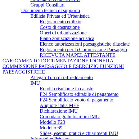
Gruppi Consiliari
Documenti tecnici di supporto
Edilizia Privata ed Urbanistica
Regolamento edilizio
Costo di costruzione
Oneri di urbanizzazione
Piano zonizzazione acustica
Elenco autorizzazioni paesaggistiche rilasciate
Regolamento per la Commissione Paesaggio
RICEVUTA MAPEL ATTESTANTE
CARICAMENTO DOCUMENTAZIONE IDONEITA'
COMMISSIONE PAESAGGIO E ESERCIZIO FUNZIONI
PAESAGGISTICHE
Allegati Torri di raffreddamento
IMU
Rendita risultante in catasto
F24 Semplificato editabile di pagamento
F24 Semplificato vuoto di pagamento
Aliquote Italia MEF
Dichiarazione IMU
Comodato gratuito ai fini IMU
Modello F23
Modello 69
Slides, esempi pratici e chiarimenti IMU
Informative Privacy