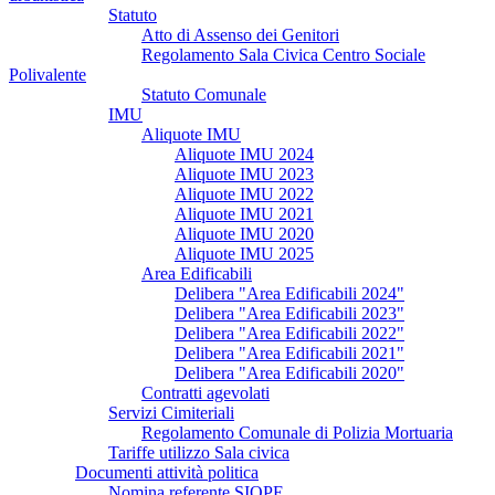
Statuto
Atto di Assenso dei Genitori
Regolamento Sala Civica Centro Sociale
Polivalente
Statuto Comunale
IMU
Aliquote IMU
Aliquote IMU 2024
Aliquote IMU 2023
Aliquote IMU 2022
Aliquote IMU 2021
Aliquote IMU 2020
Aliquote IMU 2025
Area Edificabili
Delibera "Area Edificabili 2024"
Delibera "Area Edificabili 2023"
Delibera "Area Edificabili 2022"
Delibera "Area Edificabili 2021"
Delibera "Area Edificabili 2020"
Contratti agevolati
Servizi Cimiteriali
Regolamento Comunale di Polizia Mortuaria
Tariffe utilizzo Sala civica
Documenti attività politica
Nomina referente SIOPE