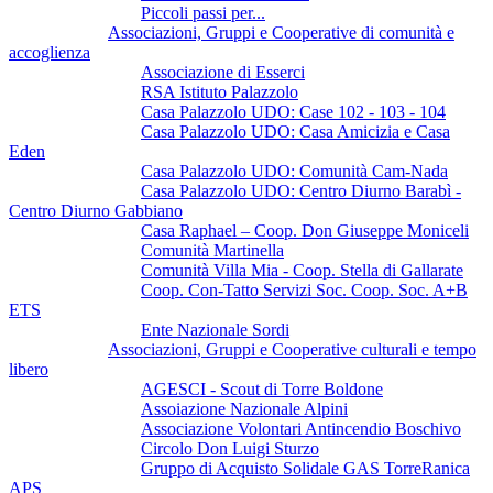
Piccoli passi per...
Associazioni, Gruppi e Cooperative di comunità e
accoglienza
Associazione di Esserci
RSA Istituto Palazzolo
Casa Palazzolo UDO: Case 102 - 103 - 104
Casa Palazzolo UDO: Casa Amicizia e Casa
Eden
Casa Palazzolo UDO: Comunità Cam-Nada
Casa Palazzolo UDO: Centro Diurno Barabì -
Centro Diurno Gabbiano
Casa Raphael – Coop. Don Giuseppe Moniceli
Comunità Martinella
Comunità Villa Mia - Coop. Stella di Gallarate
Coop. Con-Tatto Servizi Soc. Coop. Soc. A+B
ETS
Ente Nazionale Sordi
Associazioni, Gruppi e Cooperative culturali e tempo
libero
AGESCI - Scout di Torre Boldone
Assoiazione Nazionale Alpini
Associazione Volontari Antincendio Boschivo
Circolo Don Luigi Sturzo
Gruppo di Acquisto Solidale GAS TorreRanica
APS