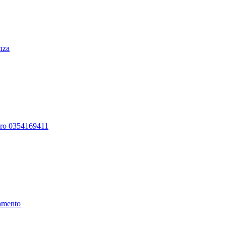
enza
ero 0354169411
amento