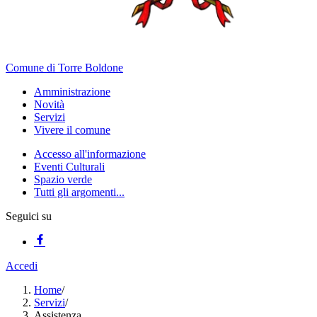
Comune di Torre Boldone
Amministrazione
Novità
Servizi
Vivere il comune
Accesso all'informazione
Eventi Culturali
Spazio verde
Tutti gli argomenti...
Seguici su
Accedi
Home
/
Servizi
/
Assistenza