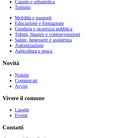
Catasto e urbanistica
Turismo
Mobilità e trasporti
Educazione e formazione
Giustizia e sicurezza pubblica
Tributi, finanze e contravvenzioni
Salute, benessere e assistenza
Autorizzazioni
Agricoltura e pesca
Novità
Notizie
Comunicati
Avvisi
Vivere il comune
Luoghi
Eventi
Contatti