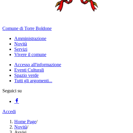
Comune di Torre Boldone
Amministrazione
Novità
Servizi
Vivere il comune
Accesso all'informazione
Eventi Culturali
Spazio verde
Tutti gli argomenti...
Seguici su
Accedi
Home Page
/
Novità
/
Avvisi