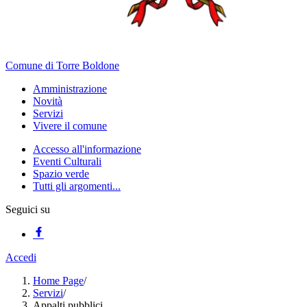
Comune di Torre Boldone
Amministrazione
Novità
Servizi
Vivere il comune
Accesso all'informazione
Eventi Culturali
Spazio verde
Tutti gli argomenti...
Seguici su
Accedi
Home Page
/
Servizi
/
Appalti pubblici