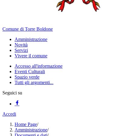
Comune di Torre Boldone
Amministrazione
Novità
Servizi
Vivere il comune
Accesso all'informazione
Eventi Culturali
Spazio verde
Tutti gli argomenti...
Seguici su
Accedi
Home Page
/
Amministrazione
/
Documenti e dati
/