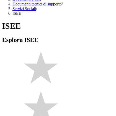
Documenti tecnici di supporto
/
Servizi Sociali
/
ISEE
ISEE
Esplora ISEE