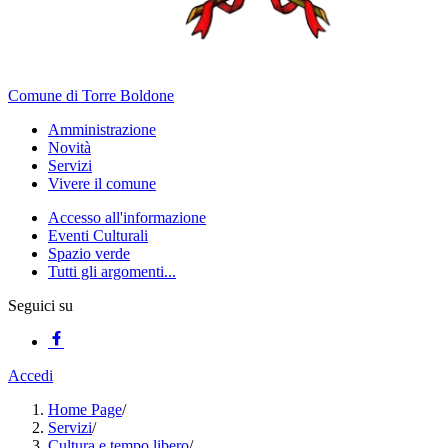
Comune di Torre Boldone
Amministrazione
Novità
Servizi
Vivere il comune
Accesso all'informazione
Eventi Culturali
Spazio verde
Tutti gli argomenti...
Seguici su
Accedi
Home Page
/
Servizi
/
Cultura e tempo libero
/