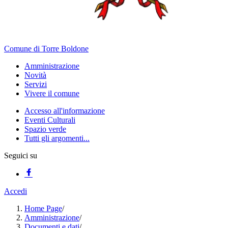
Comune di Torre Boldone
Amministrazione
Novità
Servizi
Vivere il comune
Accesso all'informazione
Eventi Culturali
Spazio verde
Tutti gli argomenti...
Seguici su
Accedi
Home Page
/
Amministrazione
/
Documenti e dati
/