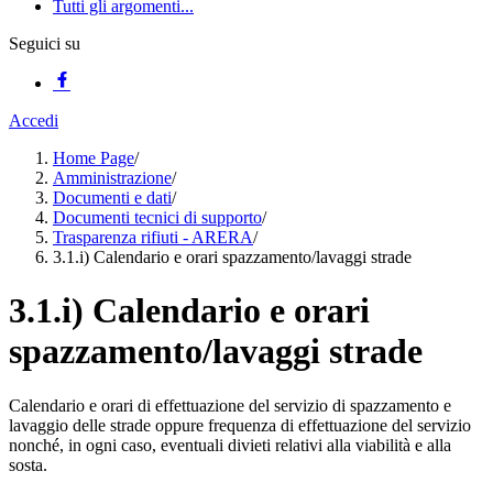
Tutti gli argomenti...
Seguici su
Accedi
Home Page
/
Amministrazione
/
Documenti e dati
/
Documenti tecnici di supporto
/
Trasparenza rifiuti - ARERA
/
3.1.i) Calendario e orari spazzamento/lavaggi strade
3.1.i) Calendario e orari
spazzamento/lavaggi strade
Calendario e orari di effettuazione del servizio di spazzamento e
lavaggio delle strade oppure frequenza di effettuazione del servizio
nonché, in ogni caso, eventuali divieti relativi alla viabilità e alla
sosta.