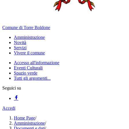
Comune di Torre Boldone
Amministrazione
Novità
Servizi
Vivere il comune
Accesso all'informazione
Eventi Culturali
Spazio verde
Tutti gli argomenti...
Seguici su
Accedi
Home Page
/
Amministrazione
/
Documenti e dati
/