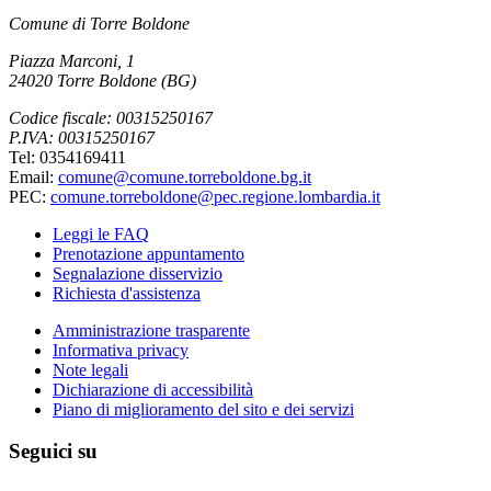
Comune di Torre Boldone
Piazza Marconi, 1
24020 Torre Boldone (BG)
Codice fiscale: 00315250167
P.IVA: 00315250167
Tel: 0354169411
Email:
comune@comune.torreboldone.bg.it
PEC:
comune.torreboldone@pec.regione.lombardia.it
Leggi le FAQ
Prenotazione appuntamento
Segnalazione disservizio
Richiesta d'assistenza
Amministrazione trasparente
Informativa privacy
Note legali
Dichiarazione di accessibilità
Piano di miglioramento del sito e dei servizi
Seguici su