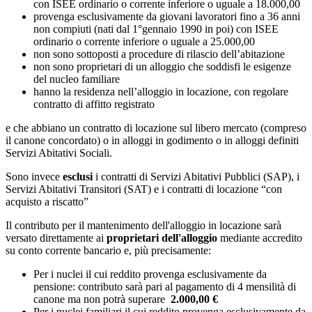
con ISEE ordinario o corrente inferiore o uguale a 18.000,00
provenga esclusivamente da giovani lavoratori fino a 36 anni
non compiuti (nati dal 1°gennaio 1990 in poi) con ISEE
ordinario o corrente inferiore o uguale a 25.000,00
non sono sottoposti a procedure di rilascio dell’abitazione
non sono proprietari di un alloggio che soddisfi le esigenze
del nucleo familiare
hanno la residenza nell’alloggio in locazione, con regolare
contratto di affitto registrato
e che abbiano un contratto di locazione sul libero mercato (compreso
il canone concordato) o in alloggi in godimento o in alloggi definiti
Servizi Abitativi Sociali.
Sono invece
esclusi
i contratti di Servizi Abitativi Pubblici (SAP), i
Servizi Abitativi Transitori (SAT) e i contratti di locazione “con
acquisto a riscatto”
Il contributo per il mantenimento dell'alloggio in locazione sarà
versato direttamente ai
proprietari dell'alloggio
mediante accredito
su conto corrente bancario e, più precisamente:
Per i nuclei il cui reddito provenga esclusivamente da
pensione: contributo sarà pari al pagamento di 4 mensilità di
canone ma non potrà superare
2.000,00 €
Per i nuclei familiari il cui reddito provenga esclusivamente da