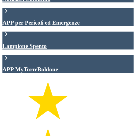
APP per Pericoli ed Emergenze
Lampione Spento
APP MyTorreBoldone