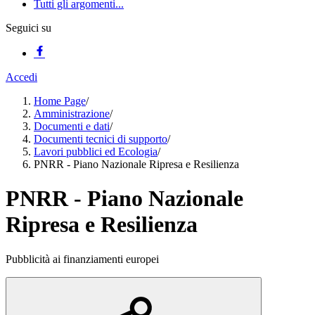
Tutti gli argomenti...
Seguici su
Accedi
Home Page
/
Amministrazione
/
Documenti e dati
/
Documenti tecnici di supporto
/
Lavori pubblici ed Ecologia
/
PNRR - Piano Nazionale Ripresa e Resilienza
PNRR - Piano Nazionale
Ripresa e Resilienza
Pubblicità ai finanziamenti europei