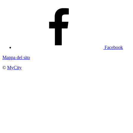
Facebook
Mappa del sito
©
MyCity