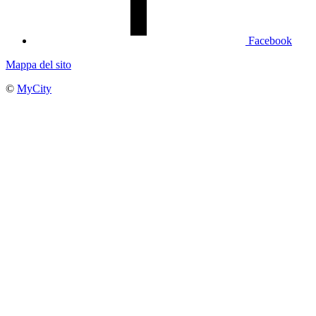
Facebook
Mappa del sito
©
MyCity