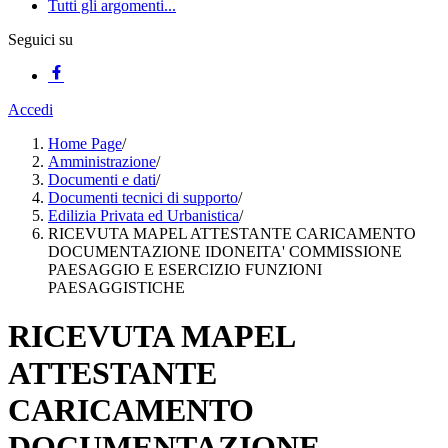
Tutti gli argomenti...
Seguici su
Accedi
Home Page
/
Amministrazione
/
Documenti e dati
/
Documenti tecnici di supporto
/
Edilizia Privata ed Urbanistica
/
RICEVUTA MAPEL ATTESTANTE CARICAMENTO
DOCUMENTAZIONE IDONEITA' COMMISSIONE
PAESAGGIO E ESERCIZIO FUNZIONI
PAESAGGISTICHE
RICEVUTA MAPEL
ATTESTANTE
CARICAMENTO
DOCUMENTAZIONE