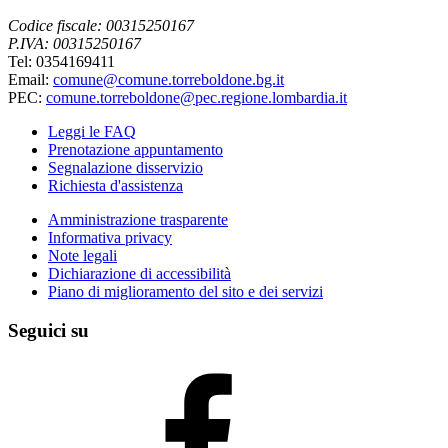
Codice fiscale: 00315250167
P.IVA: 00315250167
Tel: 0354169411
Email:
comune@comune.torreboldone.bg.it
PEC:
comune.torreboldone@pec.regione.lombardia.it
Leggi le FAQ
Prenotazione appuntamento
Segnalazione disservizio
Richiesta d'assistenza
Amministrazione trasparente
Informativa privacy
Note legali
Dichiarazione di accessibilità
Piano di miglioramento del sito e dei servizi
Seguici su